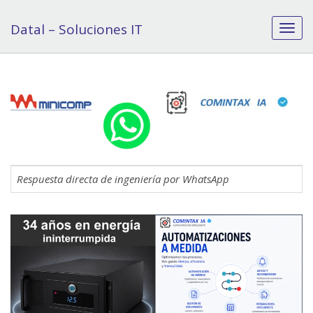
Datal – Soluciones IT
C
a
m
b
i
a
r
n
a
v
e
Respuesta directa de ingeniería
por WhatsApp
g
a
c
i
ó
n