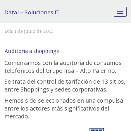
Datal – Soluciones IT
C
a
m
b
Día:
1 de junio de 2011
i
a
r
Auditoría a shoppings
n
a
Comenzamos con la auditoría de consumos
v
telefónicos del Grupo Irsa – Alto Palermo.
e
g
Se trata del control de tarifación de 13 sitios,
a
entre Shoppings y sedes corporativas.
c
i
Hemos sido seleccionados en una compulsa
ó
entre los actores más significativos del
n
mercado.